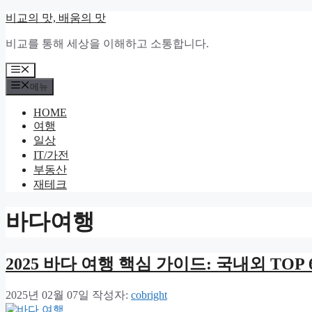
컨
비교의 맛, 배움의 맛
텐
비교를 통해 세상을 이해하고 소통합니다.
츠
로
메
건
뉴
메뉴
너
뛰
HOME
기
여행
일상
IT/가전
부동산
재테크
바다여행
2025 바다 여행 핵심 가이드: 국내외 TO
2025년 02월 07일
작성자:
cobright