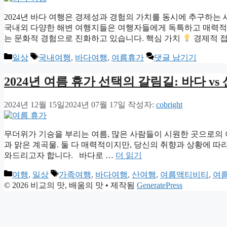
2024년 바다 여행은 경제성과 경험의 가치를 동시에 추구하는
국내외 다양한 해변 여행지들은 여행자들에게 독특하고 매력적인
는 문화적 경험으로 진화하고 있습니다. 핵심 가치
경제적 
카
태
일상
국내여행
,
바다여행
,
여름휴가
댓글 남기기
테
그
고
2024년 여름 휴가 선택의 갈림길: 바다 vs 
리
2024년 12월 15일
2024년 07월 17일
작성자:
cobright
무더위가 기승을 부리는 여름, 많은 사람들이 시원한 곳으로의 여
과 맑은 계곡물. 둘 다 매력적이지만, 당신의 취향과 상황에 따
와드리고자 합니다. 바다로 …
더 읽기
카
태
여행
,
일상
가족여행
,
바다여행
,
산여행
,
여름액티비티
,
여
테
그
© 2026 비교의 맛, 배움의 맛
• 제작됨
GeneratePress
고
리