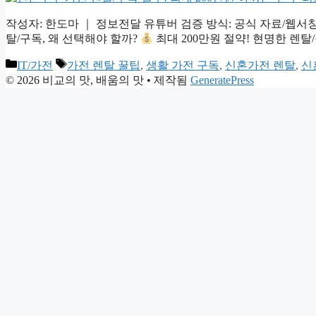
작성자: 한도마 ｜ 정보전달 유튜버 검증 방식: 공식 자료/웹서칭 게시일: 
탈/구독, 왜 선택해야 할까?
최대 200만원 절약! 현명한 렌탈
카
태
IT/가전
가전 렌탈 꿀팁
,
생활 가전 구독
,
신혼가전 렌탈
,
신
테
그
© 2026 비교의 맛, 배움의 맛
• 제작됨
GeneratePress
고
리