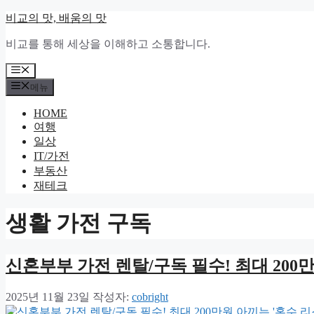
컨
비교의 맛, 배움의 맛
텐
비교를 통해 세상을 이해하고 소통합니다.
츠
로
메
건
뉴
메뉴
너
뛰
HOME
기
여행
일상
IT/가전
부동산
재테크
생활 가전 구독
신혼부부 가전 렌탈/구독 필수! 최대 200
2025년 11월 23일
작성자:
cobright