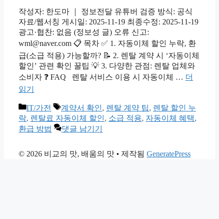
작성자: 한도마 ｜ 정보전달 유튜버 검증 방식: 공식
자료/웹서칭 게시일: 2025-11-19 최종수정: 2025-11-19
광고·협찬: 없음 (정보성 글) 오류 신고:
wml@naver.com 📋 목차 ✅ 1. 자동이체 할인 누락, 환
급(소급 적용) 가능할까? 📝 2. 렌탈 계약 시 ‘자동이체
할인’ 관련 확인 꿀팁 💡 3. 다양한 관점: 렌탈 업체와
소비자 ❓ FAQ 렌탈 서비스 이용 시 자동이체 …
더
읽기
카
태
IT/가전
계약서 확인
,
렌탈 계약 팁
,
렌탈 할인 누
테
그
락
,
렌탈료 자동이체 할인
,
소급 적용
,
자동이체 혜택
,
고
환급 방법
댓글 남기기
리
© 2026 비교의 맛, 배움의 맛
• 제작됨
GeneratePress