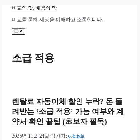
컨
비교의 맛, 배움의 맛
텐
비교를 통해 세상을 이해하고 소통합니다.
츠
로
메
건
뉴
너
뛰
기
소급 적용
렌탈료 자동이체 할인 누락? 돈 돌
려받는 ‘소급 적용’ 가능 여부와 계
약서 확인 꿀팁 (초보자 필독)
2025년 11월 24일
작성자:
cobright