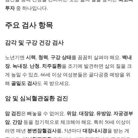
투자
중 하나입니다.
주요 검사 항목
감각 및 구강 건강 검사
시력
청력
구강 상태
백내
노년기엔
,
,
를 꼼꼼히 살펴야 해요.
장
녹내장
난청
치주질환
,
,
,
을 조기에 발견하면 삶의 질을 크
게 높일 수 있죠. 66세 이상 여성분들은 골다공증 예방을 위
골밀도 검사
해
도 꼭 받으세요.
암 및 심뇌혈관질환 검진
암 검진
위암
대장암
유방암
자궁경부
은 빼놓을 수 없어요.
,
,
,
암
간암
,
등을 정기적으로 체크해야 해요. 특히 50세 이상이
분변잠혈검사
대장내시경
라면 매년
를, 5년마다
을 받는 게