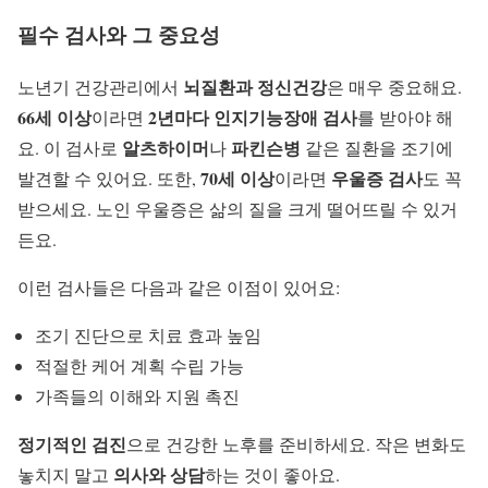
필수 검사와 그 중요성
뇌질환과 정신건강
노년기 건강관리에서
은 매우 중요해요.
66세 이상
2년마다 인지기능장애 검사
이라면
를 받아야 해
알츠하이머
파킨슨병
요. 이 검사로
나
같은 질환을 조기에
70세 이상
우울증 검사
발견할 수 있어요. 또한,
이라면
도 꼭
받으세요. 노인 우울증은 삶의 질을 크게 떨어뜨릴 수 있거
든요.
이런 검사들은 다음과 같은 이점이 있어요:
조기 진단으로 치료 효과 높임
적절한 케어 계획 수립 가능
가족들의 이해와 지원 촉진
정기적인 검진
으로 건강한 노후를 준비하세요. 작은 변화도
의사와 상담
놓치지 말고
하는 것이 좋아요.