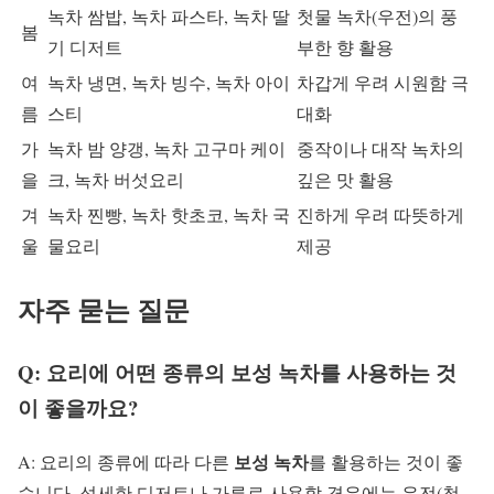
녹차 쌈밥, 녹차 파스타, 녹차 딸
첫물 녹차(우전)의 풍
봄
기 디저트
부한 향 활용
여
녹차 냉면, 녹차 빙수, 녹차 아이
차갑게 우려 시원함 극
름
스티
대화
가
녹차 밤 양갱, 녹차 고구마 케이
중작이나 대작 녹차의
을
크, 녹차 버섯요리
깊은 맛 활용
겨
녹차 찐빵, 녹차 핫초코, 녹차 국
진하게 우려 따뜻하게
울
물요리
제공
자주 묻는 질문
Q: 요리에 어떤 종류의 보성 녹차를 사용하는 것
이 좋을까요?
보성 녹차
A: 요리의 종류에 따라 다른
를 활용하는 것이 좋
습니다. 섬세한 디저트나 가루로 사용할 경우에는 우전(첫