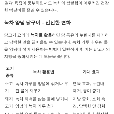
결과
: 육즙이 풍부하면서도 녹차의 쌉쌀함이 어우러진 건강
한 떡갈비를 즐길 수 있습니다.
녹차 양념 닭구이 – 신선한 변화
녹차를 활용
닭고기 요리에
하면 닭 특유의 누린내를 제거하
고 담백한 맛을 끌어올릴 수 있습니다. 녹차 가루나 우린 물
을 양념에 섞어 사용하는 방법이 일반적이며, 이는 닭고기의
지방을 중화시키는 데 도움을 줍니다.
고기
녹차 활용법
기대 효과
종류
소고
녹차 가루를 양념에 섞거나 우
연육 효과, 누린내
기
린 물에 재우기
제거, 풍미 증가
돼지
녹차 티백을 삶는 물에 넣거나
지방 중화, 소화 촉
고기
양념에 녹차 가루 첨가
진, 담백한 맛 강화
닭고
녹차 우린 물로 밑간하거나 녹
누린내 제거, 항산화