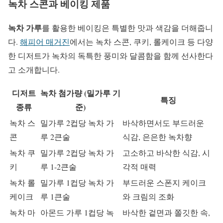
녹차 스콘과 베이킹 제품
녹차 가루
를 활용한 베이킹은 특별한 맛과 색감을 더해줍니
다.
해피어 매거진
에서는 녹차 스콘, 쿠키, 롤케이크 등 다양
한 디저트가 녹차의 독특한 풍미와 달콤함을 함께 선사한다
고 소개합니다.
디저트
녹차 첨가량 (밀가루 기
특징
종류
준)
녹차 스
밀가루 2컵당 녹차 가
바삭하면서도 부드러운
콘
루 2큰술
식감, 은은한 녹차향
녹차 쿠
밀가루 2컵당 녹차 가
고소하고 바삭한 식감, 시
키
루 1-2큰술
각적 매력
녹차 롤
밀가루 1컵당 녹차 가
부드러운 스폰지 케이크
케이크
루 1큰술
와 크림의 조화
녹차 마
아몬드 가루 1컵당 녹
바삭한 겉면과 쫄깃한 속,