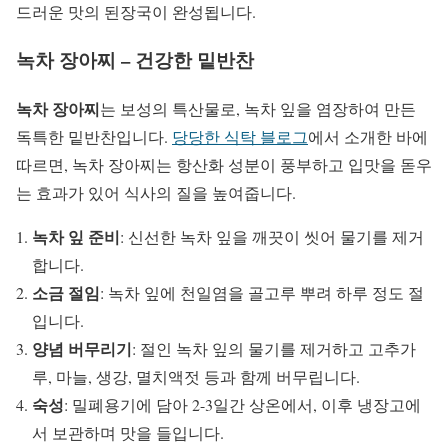
드러운 맛의 된장국이 완성됩니다.
녹차 장아찌 – 건강한 밑반찬
녹차 장아찌
는 보성의 특산물로, 녹차 잎을 염장하여 만든
독특한 밑반찬입니다.
당당한 식탁 블로그
에서 소개한 바에
따르면, 녹차 장아찌는 항산화 성분이 풍부하고 입맛을 돋우
는 효과가 있어 식사의 질을 높여줍니다.
녹차 잎 준비
: 신선한 녹차 잎을 깨끗이 씻어 물기를 제거
합니다.
소금 절임
: 녹차 잎에 천일염을 골고루 뿌려 하루 정도 절
입니다.
양념 버무리기
: 절인 녹차 잎의 물기를 제거하고 고추가
루, 마늘, 생강, 멸치액젓 등과 함께 버무립니다.
숙성
: 밀폐용기에 담아 2-3일간 상온에서, 이후 냉장고에
서 보관하며 맛을 들입니다.