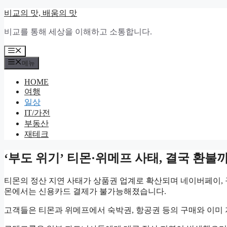
컨
비교의 맛, 배움의 맛
텐
비교를 통해 세상을 이해하고 소통합니다.
츠
로
메
건
뉴
메뉴
너
뛰
HOME
기
여행
일상
IT/가전
부동산
재테크
‘부도 위기’ 티몬·위메프 사태, 결국 환
티몬의 정산 지연 사태가 상품권 업계로 확산되며 네이버페이, 
몬에서는 신용카드 결제가 불가능해졌습니다.
고객들은 티몬과 위메프에서 숙박권, 항공권 등의 구매와 이미 