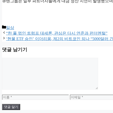
큐텐그룹은 일부 파트너사들에게 대금 정산 지연이 발생했으며,
카
일상
테
“한 풀 꺾인 트럼프 대세론, 관심은 다시 연준과 펀더멘털”
고
‘현물 ETF 승인’ 이더리움, 제2의 비트코인 되나 “5000달러 
리
댓글 남기기
댓
글
이
이
름
메
일