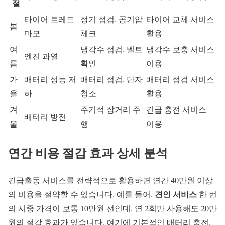
절
타이어 트레드
정기 점검, 공기압
타이어 교체 서비스
봄
마모
체크
활용
여
냉각수 점검, 벨트
냉각수 보충 서비스
엔진 과열
름
확인
이용
가
배터리 성능 저
배터리 점검, 단자
배터리 점검 서비스
을
하
청소
활용
겨
주기적 장거리 주
긴급 충전 서비스
배터리 방전
울
행
이용
연간 비용 절감 효과 상세 분석
긴급출동 서비스를 전략적으로 활용하면 연간 40만원 이상
견인 서비스
의 비용을 절약할 수 있습니다. 예를 들어,
한 번
의 시중 가격이 보통 10만원 선인데, 연 2회만 사용해도 20만
원의 절감 효과가 있습니다. 여기에 기본적인 배터리 충전,