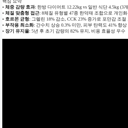
핵심 요약
•
체중 감량 효과
: 한방 다이어트 12.22kg vs 일반 식단 4.5kg (
•
체질 맞춤형 접근
: 8체질 유형별 47종 한약재 조합으로 개인
•
호르몬 균형
: 그렐린 18% 감소, CCK 23% 증가로 포만감 조절
•
부작용 최소화
: 간수치 상승 0.3% 미만, 피부 탄력도 41% 향상
•
장기 유지율
: 5년 후 초기 감량의 82% 유지, 비용 효율성 우수