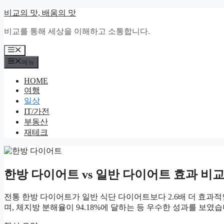
컨
비교의 맛, 배움의 맛
텐
비교를 통해 세상을 이해하고 소통합니다.
츠
로
메
건
뉴
메뉴
너
뛰
HOME
기
여행
일상
IT/가전
부동산
재테크
한방 다이어트 vs 일반 다이어트 효과 비교, 
전통 한방 다이어트가 일반 식단 다이어트보다 2.6배 더 효과적
며, 체지방 분해율이 94.18%에 달하는 등 우수한 성과를 보였습