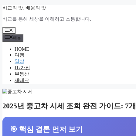
컨
비교의 맛, 배움의 맛
텐
비교를 통해 세상을 이해하고 소통합니다.
츠
로
메
건
뉴
메뉴
너
뛰
HOME
기
여행
일상
IT/가전
부동산
재테크
2025년 중고차 시세 조회 완전 가이드: 7
🎯 핵심 결론 먼저 보기