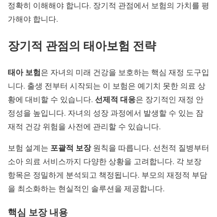
정확히 이해해야 합니다. 장기적 관점에서 보험의 가치를 평
가해야 합니다.
장기적 관점의 태아보험 전략
태아 보험
은 자녀의 미래 건강을 보호하는 핵심 재정 도구입
니다. 출생 전부터 시작되는 이 보험은 예기치 못한 의료 상
선제적 대응
황에 대비할 수 있습니다.
은 장기적인 재정 안
정성을 높입니다. 자녀의 성장 과정에서 발생할 수 있는 잠
재적 건강 위험을 사전에 관리할 수 있습니다.
포괄적 보장
보험 설계는
원칙을 따릅니다. 선천적 질병부터
소아 의료 서비스까지 다양한 상황을 고려합니다. 각 보장
항목은 정밀하게 분석되고 책정됩니다. 부모의 재정적 부담
을 최소화하는 현실적인 솔루션을 제공합니다.
핵심 보장 내용