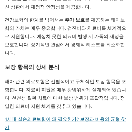
신 상황에서 재정적 안정성을 제공합니다.
추가 보호
건강보험의 한계를 넘어서는
를 제공하는 태아보
험의 가치는 매우 중요합니다. 검진비와 치료비를 체계적으
로 지원합니다. 예상치 못한 의료비 발생 시 가족의 재정을
보호합니다. 장기적인 관점에서 경제적 리스크를 최소화합
니다.
보장 항목의 상세 분석
태아 관련 의료보험은 선별적이고 구체적인 보장 항목을 포
치료비 지원
함합니다.
은 매우 광범위하게 설계되어 있습니
다. 선천성 질환 치료에 대한 보상 범위가 포괄적입니다. 정
밀한 의료비 지원 체계를 갖추고 있습니다.
4세대 실손의료보험이 왜 필요한가? 보장과 비용의 균형 찾
기