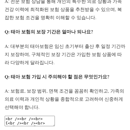
A: 전문 보험 상담을 통해 개인의 특수한 의료 상황과 가족
건강 이력에 최적화된 보험 상품을 추천받을 수 있으며, 복
잡한 보험 조건을 명확히 이해할 수 있습니다.
Q: 태아 보험의 보장 기간은 얼마나 되나요?
A: 대부분의 태아보험은 임신 초기부터 출산 후 일정 기간까
지 보장하며, 구체적인 보장 기간은 가입한 보험 상품에 따
라 다양하게 달라집니다.
Q: 태아 보험 가입 시 주의해야 할 점은 무엇인가요?
A: 보험료, 보장 범위, 면책 조건을 꼼꼼히 확인하고, 가족의
의료 이력과 개인적 상황을 종합적으로 고려하여 신중하게
선택해야 합니다.