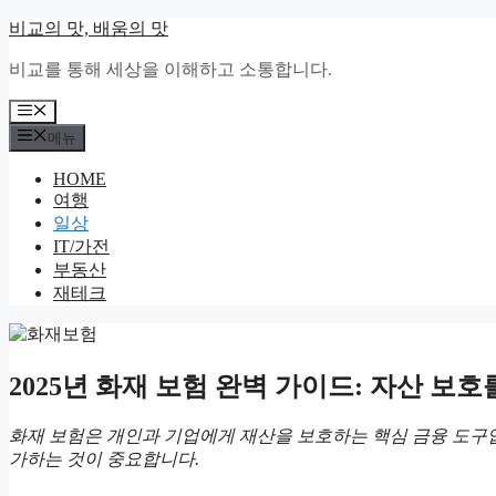
컨
비교의 맛, 배움의 맛
텐
비교를 통해 세상을 이해하고 소통합니다.
츠
로
메
건
뉴
메뉴
너
뛰
HOME
기
여행
일상
IT/가전
부동산
재테크
2025년 화재 보험 완벽 가이드: 자산 보호
화재 보험은 개인과 기업에게 재산을 보호하는 핵심 금융 도구입
가하는 것이 중요합니다.