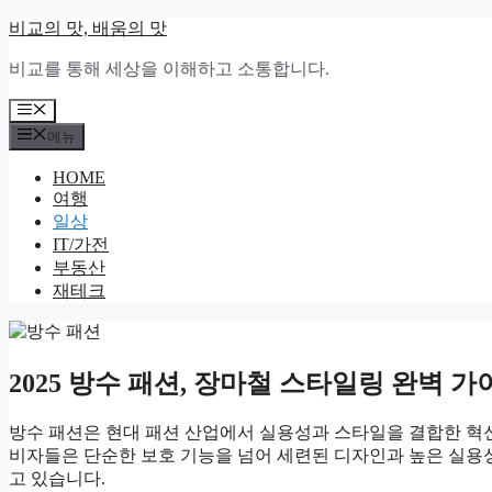
컨
비교의 맛, 배움의 맛
텐
비교를 통해 세상을 이해하고 소통합니다.
츠
로
메
건
뉴
메뉴
너
뛰
HOME
기
여행
일상
IT/가전
부동산
재테크
2025 방수 패션, 장마철 스타일링 완벽 가
방수 패션
은 현대 패션 산업에서 실용성과 스타일을 결합한 혁
비자들은 단순한 보호 기능을 넘어 세련된 디자인과 높은 실
고 있습니다.