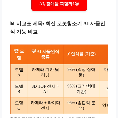
AI, 장애물 피할까?😎
📊 비교표 제목: 최신 로봇청소기 AI 사물인
식 기능 비교
🏆 모
💡 AI 사물인식
⚡ 인식률 (기준)
종류
델
카메라 기반 딥
98% (일상 장애
매우 우
모델
A
러닝
물)
95% (크기/형태
모델
3D TOF 센서 +
우수 (
B
AI
기반)
카메라 + 라이다
96% (종합적 분
모델
양호 (작
C
센서
석)