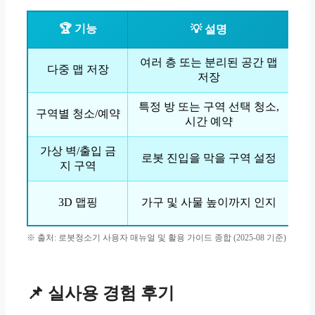
🏆 기능
💡 설명
여러 층 또는 분리된 공간 맵
단
다중 맵 저장
저장
특정 방 또는 구역 선택 청소,
필
구역별 청소/예약
시간 예약
가상 벽/출입 금
반
로봇 진입을 막을 구역 설정
지 구역
더
3D 맵핑
가구 및 사물 높이까지 인지
※ 출처: 로봇청소기 사용자 매뉴얼 및 활용 가이드 종합 (2025-08 기준)
📌 실사용 경험 후기