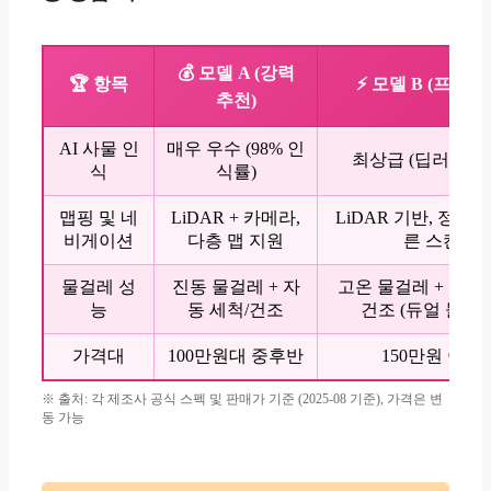
💰 모델 A (강력
🏆 항목
⚡ 모델 B (프리미
추천)
AI 사물 인
매우 우수 (98% 인
최상급 (딥러닝 기
식
식률)
맵핑 및 네
LiDAR + 카메라,
LiDAR 기반, 정확
비게이션
다층 맵 지원
른 스캔
물걸레 성
진동 물걸레 + 자
고온 물걸레 + 자동 
능
동 세척/건조
건조 (듀얼 물걸레
가격대
100만원대 중후반
150만원 이상
※ 출처: 각 제조사 공식 스펙 및 판매가 기준 (2025-08 기준), 가격은 변
동 가능