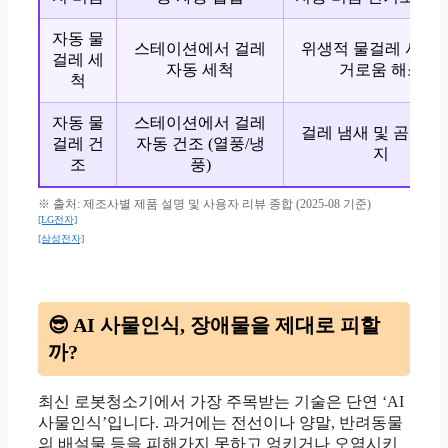
자동 물
스테이션에서 걸레
위생적 물걸레 사용,
걸레 세
자동 세척
거로움 해소
척
자동 물
스테이션에서 걸레
걸레 냄새 및 곰팡이
걸레 건
자동 건조 (열풍/냉
지
조
풍)
※ 출처: 제조사별 제품 설명 및 사용자 리뷰 종합 (2025-08 기준)
[LG전자]
[삼성전자]
😎 AI 사물인식, 장애물을 제대로 피할
까?
최신 로봇청소기에서 가장 주목받는 기술은 단연 ‘AI
사물인식’입니다. 과거에는 전선이나 양말, 반려동물
의 배설물 등을 피해가지 못하고 엉키거나 오염시키