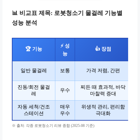
📊 비교표 제목: 로봇청소기 물걸레 기능별
성능 분석
⚡ 성
🏆 기능
👍 장점
능
일반 물걸레
보통
가격 저렴, 간편
진동/회전 물걸
찌든 때 효과적, 바닥
소
우수
레
마찰력 증대
자동 세척/건조
매우
위생적 관리, 편리함
높
스테이션
우수
극대화
※ 출처: 각종 로봇청소기 리뷰 종합 (2025-08 기준)