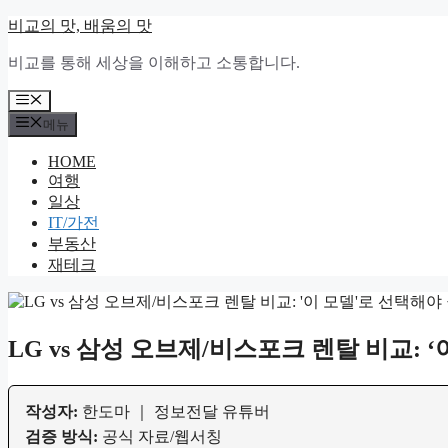
컨
비교의 맛, 배움의 맛
텐
비교를 통해 세상을 이해하고 소통합니다.
츠
로
메
건
뉴
메뉴
너
뛰
HOME
기
여행
일상
IT/가전
부동산
재테크
LG vs 삼성 오브제/비스포크 렌탈 비교: ‘
작성자:
한도마 ｜ 정보전달 유튜버
검증 방식:
공식 자료/웹서칭