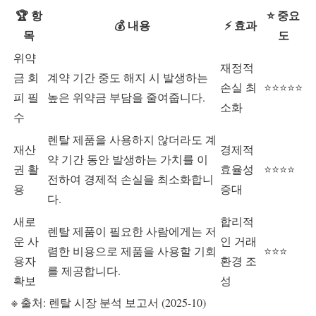
🏆 항
⭐ 중요
💰 내용
⚡ 효과
목
도
위약
재정적
금 회
계약 기간 중도 해지 시 발생하는
손실 최
⭐⭐⭐⭐⭐
피
필
높은 위약금 부담을 줄여줍니다.
소화
수
렌탈 제품을 사용하지 않더라도 계
재산
경제적
약 기간 동안 발생하는 가치를 이
권 활
효율성
⭐⭐⭐⭐
전하여 경제적 손실을 최소화합니
용
증대
다.
새로
합리적
렌탈 제품이 필요한 사람에게는 저
운 사
인 거래
렴한 비용으로 제품을 사용할 기회
⭐⭐⭐
용자
환경 조
를 제공합니다.
확보
성
※ 출처: 렌탈 시장 분석 보고서 (2025-10)